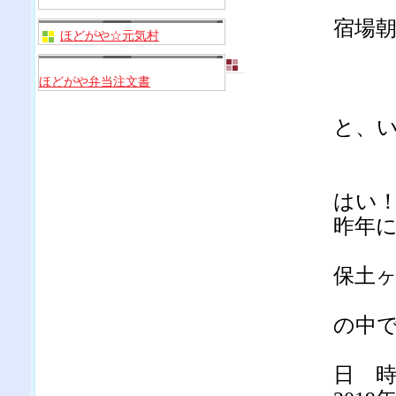
宿場
ほどがや☆元気村
ほどがや弁当注文書
と、
はい
昨年
保土
の中
日 