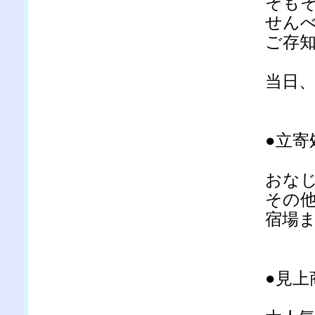
そも
せん
ご存
当日
●立寄
おな
その
宿場
●見上