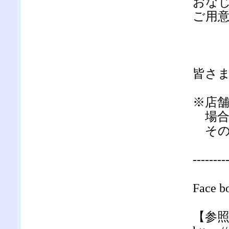
おな
ご用
皆さ
※店
場合
その
--------
Face
【参照】