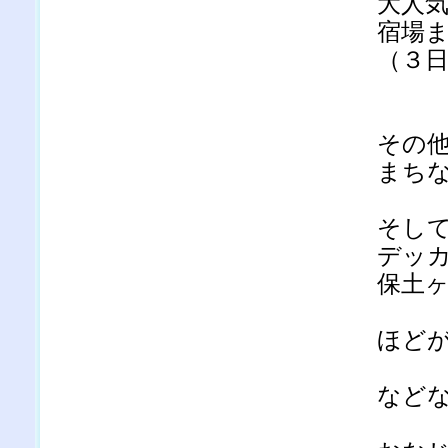
大人
宿場
（３
その
まち
そし
デッ
保土
ほど
など