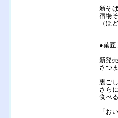
新そ
宿場
（ほ
●菓匠
新発
さつ
裏ご
さら
食べ
「お