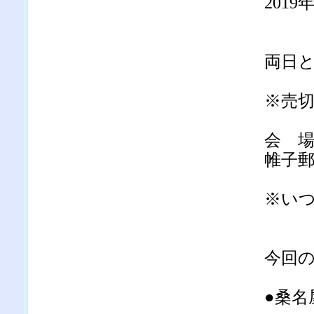
201
11
両日とも
※売
会 
帷子
※い
今回
●桑名