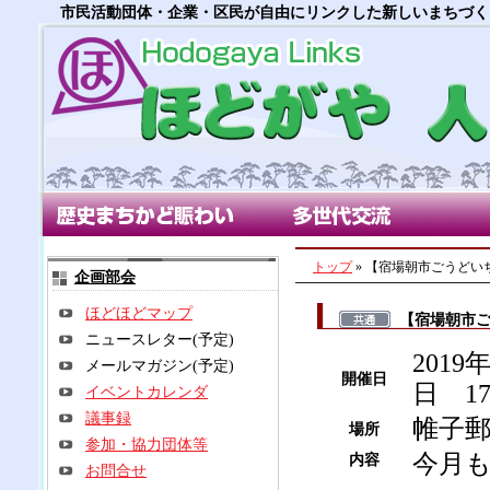
市民活動団体・企業・区民が自由にリンクした新しいまちづく
歴史まちかど賑わい部会
多世代交流部会
朝市
トップ
» 【宿場朝市ごうど
企画部会
ほどほどマップ
【宿場朝市
ニュースレター(予定)
2019
メールマガジン(予定)
開催日
日 1
イベントカレンダ
議事録
帷子
場所
参加・協力団体等
今月
内容
お問合せ