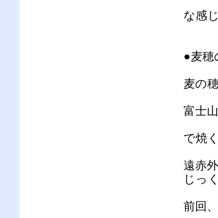
な感
●麦穂
麦の
富士
で焼
遠赤
じっ
前回