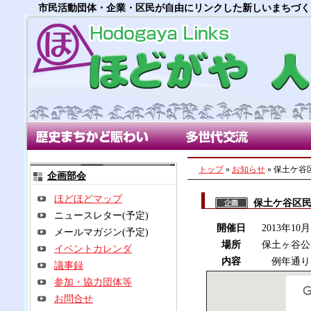
市民活動団体・企業・区民が自由にリンクした新しいまちづく
歴史まちかど賑わい部会
多世代交流部会
朝市
トップ
»
お知らせ
» 保土ケ谷
企画部会
ほどほどマップ
保土ケ谷区
ニュースレター(予定)
開催日
2013年10
メールマガジン(予定)
場所
保土ヶ谷公
イベントカレンダ
内容
例年通り
議事録
参加・協力団体等
お問合せ