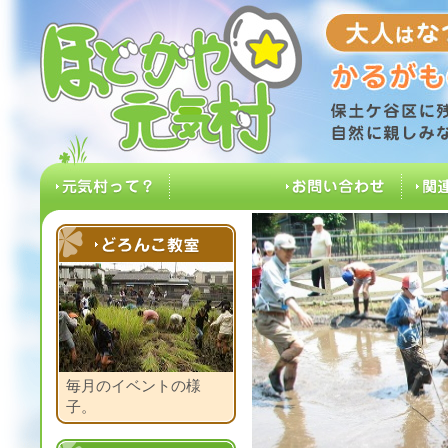
大人はなつ
ほどがや☆元気村
保土ケ谷区に残る
元気村って？
お問い合わせ
関
どろんこ教室
毎月のイベントの様
子。