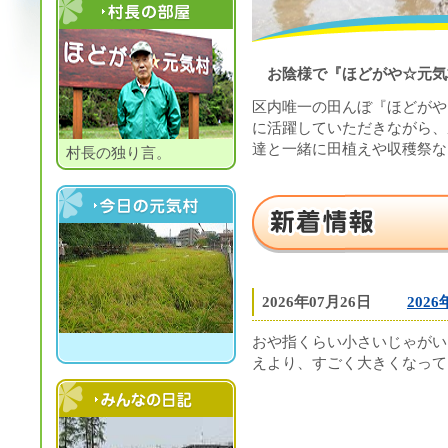
村長の部屋
お陰様で『ほどがや☆元気村
区内唯一の田んぼ『ほどがや
に活躍していただきながら、
達と一緒に田植えや収穫祭な
村長の独り言。
今日の元気村
新着情報
2026年07月26日
202
おや指くらい小さいじゃがい
えより、すごく大きくなって
村民の日記